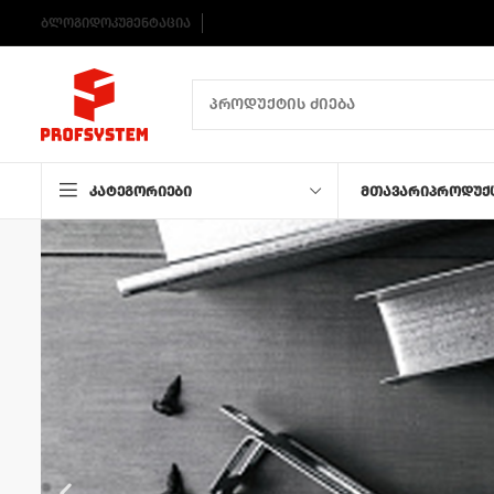
ბლოგი
დოკუმენტაცია
კატეგორიები
მთავარი
პროდუქ