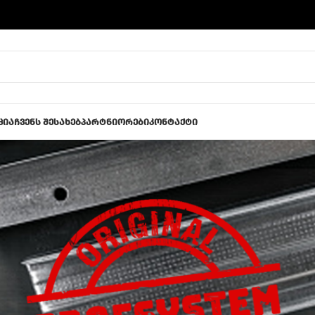
ცია
ჩვენს შესახებ
პარტნიორები
კონტაქტი