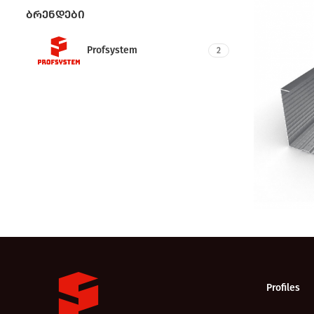
ᲑᲠᲔᲜᲓᲔᲑᲘ
Profsystem
2
Profiles