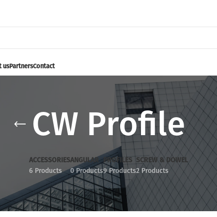
 us
Partners
Contact
CW Profile
ACCESSORIES
ANGULAR
PROFILES
SCREW & DOWEL
6 Products
0 Products
9 Products
2 Products