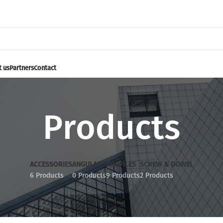
 us
Partners
Contact
Products
ACCESSORIES
ANGULAR
PROFILES
SCREW & DOWEL
6 Products
0 Products
9 Products
2 Products