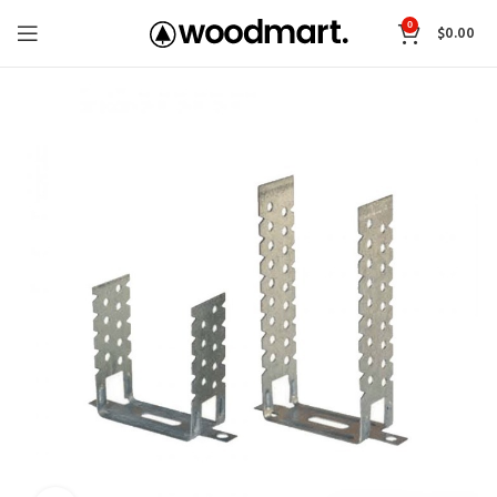
0
$
0.00