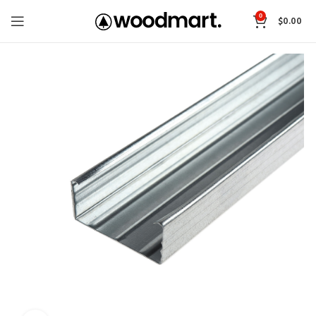
0
$
0.00