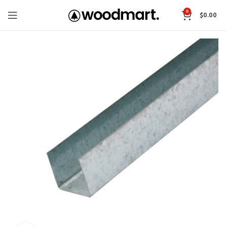
0
$
0.00